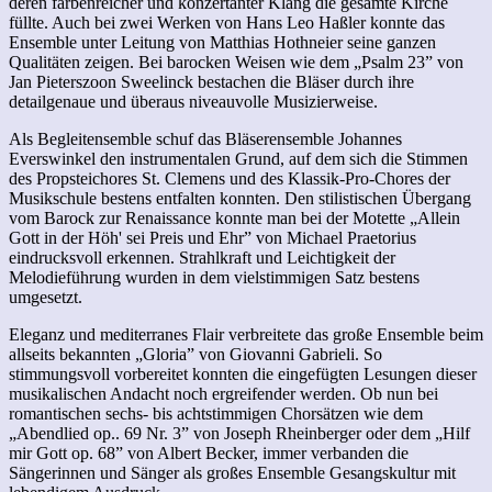
deren farbenreicher und konzertanter Klang die gesamte Kirche
füllte. Auch bei zwei Werken von Hans Leo Haßler konnte das
Ensemble unter Leitung von Matthias Hothneier seine ganzen
Qualitäten zeigen. Bei barocken Weisen wie dem „Psalm 23” von
Jan Pieterszoon Sweelinck bestachen die Bläser durch ihre
detailgenaue und überaus niveauvolle Musizierweise.
Als Begleitensemble schuf das Bläserensemble Johannes
Everswinkel den instrumentalen Grund, auf dem sich die Stimmen
des Propsteichores St. Clemens und des Klassik-Pro-Chores der
Musikschule bestens entfalten konnten. Den stilistischen Übergang
vom Barock zur Renaissance konnte man bei der Motette „Allein
Gott in der Höh' sei Preis und Ehr” von Michael Praetorius
eindrucksvoll erkennen. Strahlkraft und Leichtigkeit der
Melodieführung wurden in dem vielstimmigen Satz bestens
umgesetzt.
Eleganz und mediterranes Flair verbreitete das große Ensemble beim
allseits bekannten „Gloria” von Giovanni Gabrieli. So
stimmungsvoll vorbereitet konnten die eingefügten Lesungen dieser
musikalischen Andacht noch ergreifender werden. Ob nun bei
romantischen sechs- bis achtstimmigen Chorsätzen wie dem
„Abendlied op.. 69 Nr. 3” von Joseph Rheinberger oder dem „Hilf
mir Gott op. 68” von Albert Becker, immer verbanden die
Sängerinnen und Sänger als großes Ensemble Gesangskultur mit